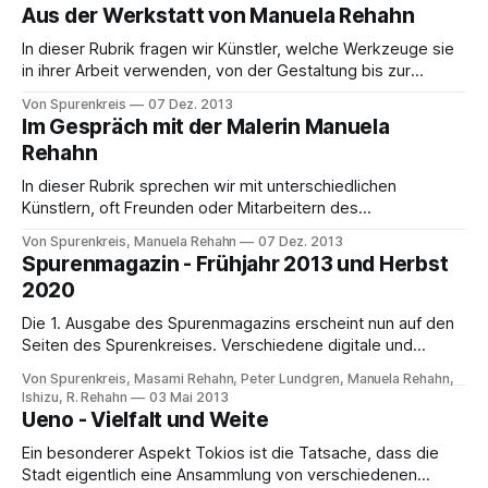
verstehen. ZEAMI...
Aus der Werkstatt von Manuela Rehahn
In dieser Rubrik fragen wir Künstler, welche Werkzeuge sie
in ihrer Arbeit verwenden, von der Gestaltung bis zur
Präsentation. Für meine Bilder verwende ich
Von Spurenkreis
07 Dez. 2013
unterschiedliche Materialien und Farben. Ich verwende
Im Gespräch mit der Malerin Manuela
Ölfarben für Leinwände, Holz und Pappen bis hin zu
Rehahn
Pastellkreiden, Acrylfarben, Aquarellfarben und
verschiedene Stiftsortimente und Kohle für Zeichnungen u.
In dieser Rubrik sprechen wir mit unterschiedlichen
Künstlern, oft Freunden oder Mitarbeitern des
Spurenkreises, über ihre Arbeit, dem Anfang ihres
Von Spurenkreis, Manuela Rehahn
07 Dez. 2013
Kunstschaffens und bitten um einen Ausblick auf die Zukunft
Spurenmagazin - Frühjahr 2013 und Herbst
in ihren Werken. Für diese erste Ausgabe, haben wir, in
2020
eigener Sache, mit einer Künstlerin des Spurenkreis
Verlages gesprochen, der Malerin
Die 1. Ausgabe des Spurenmagazins erscheint nun auf den
Seiten des Spurenkreises. Verschiedene digitale und
gedruckte Ausgaben sollen bald folgen! Themen dieser
Von Spurenkreis, Masami Rehahn, Peter Lundgren, Manuela Rehahn,
Erde, Menschen, Natur, Kunst und Kultur, Religion und
Ishizu, R. Rehahn
03 Mai 2013
Philosophie, werden für dieses Format im Mittelpunkt
Ueno - Vielfalt und Weite
stehen. Artikel in dieser 1. Ausgabe befassen sich mit den
Ein besonderer Aspekt Tokios ist die Tatsache, dass die
Frühlingsblüten in Japan,
Stadt eigentlich eine Ansammlung von verschiedenen