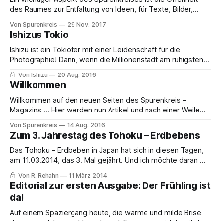
Stadt
des Raumes zur Entfaltung von Ideen, für Texte, Bilder,
Projekte und mehr. In den kommenden Einträgen möchten
Von Spurenkreis
29 Nov. 2017
wir einige dieser Projekte einzeln vorstellen. Dies ist der 2.
Ishizus Tokio
Eintrag in dieser Reihe, in dem wir mehr über das
Spurenmagazin [http://spurenkreis.de/magazin/
Ishizu ist ein Tokioter mit einer Leidenschaft für die
Photographie! Dann, wenn die Millionenstadt am ruhigsten
ist, in den frühen Morgenstunden und am Abend ist er in der
Von Ishizu
20 Aug. 2016
Stadt und in seinem Viertel unterwegs um Momente
Willkommen
einzufangen. Dazu ist die fließendende Welt des
besonderen japanischen Nachtlebens eines seiner
Willkommen auf den neuen Seiten des Spurenkreis –
bevorzugten Motive.
Magazins … Hier werden nun Artikel und nach einer Weile
auch neue Ausgaben erscheinen. Wir hoffen Sie finden
Von Spurenkreis
14 Aug. 2016
Gefallen an diesem neuen Format und wünschen Ihnen viel
Zum 3. Jahrestag des Tohoku – Erdbebens
Spass beim Lesen und Entdecken! Das Spurenmagazin ist
eine Reihe, mit Photoreportagen, Essays, Berichten über
Das Tohoku – Erdbeben in Japan hat sich in diesen Tagen,
Menschen, Länder,
am 11.03.2014, das 3. Mal gejährt. Und ich möchte daran mit
einem persönlichen Eintrag erinnern. Obwohl ich zum
Von R. Rehahn
11 März 2014
Zeitpunkt des Bebens nicht in Japan, sondern auf einem
Editorial zur ersten Ausgabe: Der Frühling ist
geplanten Kurzbesuch, in meiner Heimatstadt, war, hat
da!
dieses Ereignis mich auf
Auf einem Spaziergang heute, die warme und milde Brise