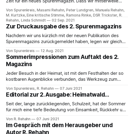
Zeit für ein neues Spurenmagazin. Dass wir mittlerweile
schon die 3. Ausgabe ankündigen können, erfüllt uns mit
Von Spurenkreis, Masami Rehahn, Peter Lundgren, Manuela Rehahn,
großer Freude und Sie, liebe Leser, hoffentlich ebenfalls.
M. Kurtzke, Eine kritische Stimme, Ramona Rinke, DSR Trickster, R.
Wie immer werden die einzelnen Artikel nun kurz auf diesen
Rehahn, Linda Schmidt
02 Sep. 2021
Seiten erscheinen, bevor die
Zur Druckausgabe des 2. Spurenmagazins
Nachdem wir uns kürzlich mit der neuen Publikation des
Spurenmagazins zurückgemeldet haben, legen wir gleich
mit der 2. Ausgabe, die ebenfalls vollgepackt mit
Von Spurenkreis
12 Aug. 2021
interessanten Artikeln und Fotografien ist, nach. Diesmal
Sommerimpressionen zum Auftakt des 2.
geht es um den Sommer, der sich in den vielen Inhalten des
Magazins
Magazins widerspiegelt und darüber hinaus gibt es natürlich
Jeder Besuch in der Heimat, ist mit dem Festhalten der so
kostbaren Augenblicke verbunden, das Werkzeug zum
Aufnehmen, die Kamera, ist nicht mehr aus dem Leben
Von Spurenkreis, R. Rehahn
07 Juni 2021
wegzudenken, aber manchmal kommen einem Zweifel
Editorial zur 2. Ausgabe: Heimatwald...
daran auf. Natürlich, die Bilder sind wunderschön und
existieren aufgrund dieser ständigen Bereitschaft etwas
Seit der, lange zurückliegenden, Schulzeit, hat der Sommer
einzufangen, doch verliert man
für mich eine tiefe Bedeutung von Einsamkeit, Rückkehr und
Abschied. Eine ruhige Phase beginnt: Wochen, in denen man
Von R. Rehahn
07 Juni 2021
oft keiner Menschenseele begegnet, weil Schule oder
Im Gespräch mit dem Herausgeber und
Arbeit pausieren, und sich jeder auf irgendeine Reise nah
Autor R. Rehahn
oder fern begibt. Orte werden aufgesucht oder bereist,