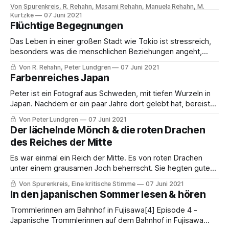
content/uploads/2021/04/Spurenklaenge-Aus_der_Heimat-
Von Spurenkreis, R. Rehahn, Masami Rehahn, Manuela Rehahn, M.
Episode1.mp3 SpurenradioSpurenkreis
Kurtzke
07 Juni 2021
[https://radio.spurenkreis.net/episode1-heimatwald/]Dicht
Flüchtige Begegnungen
vor der Haustür, keine paar Schritte entfernt… Seit den
Das Leben in einer großen Stadt wie Tokio ist stressreich,
Kindertagen. Einladend, wartend, still und majestätisch: Eine
besonders was die menschlichen Beziehungen angeht,
Naturkathedrale. Das ist der Wald meiner Heimat.
aber auch in manch anderer Hinsicht. Andernfalls wäre die
Von R. Rehahn, Peter Lundgren
07 Juni 2021
Müdigkeit des durch die Stadt Eilens, nach nur wenigen
Farbenreiches Japan
Stunden, kaum zu erklären. Auf meinem Weg treffe ich so
viele Menschen, spreche mit Ihnen, lerne
Peter ist ein Fotograf aus Schweden, mit tiefen Wurzeln in
Japan. Nachdem er ein paar Jahre dort gelebt hat, bereist
er das Land der aufgehenden Sonne, seit seiner Rückkehr,
Von Peter Lundgren
07 Juni 2021
mindestens einmal im Jahr. Dies ist der Auftakt einer Reihe
Der lächelnde Mönch & die roten Drachen
mit seinen Bildern, quasi der Einstand unserer
des Reiches der Mitte
Zusammenarbeit. Im ersten Teil
Es war einmal ein Reich der Mitte. Es von roten Drachen
unter einem grausamen Joch beherrscht. Sie hegten gute
Beziehungen zu all den brutalen und erbarmungslosen
Von Spurenkreis, Eine kritische Stimme
07 Juni 2021
Reichen der Welt. In diesen Reichen litt das Volk Hunger,
In den japanischen Sommer lesen & hören
Andersdenkende wurden gefangen genommen, gefoltert,
schikaniert und ermordet. Die herrschenden Drachen
Trommlerinnen am Bahnhof in Fujisawa[4] Episode 4 -
nahmen sich jedoch
Japanische Trommlerinnen auf dem Bahnhof in Fujisawa