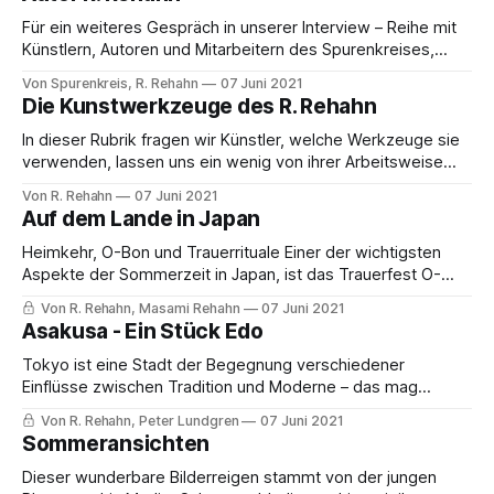
Für ein weiteres Gespräch in unserer Interview – Reihe mit
Künstlern, Autoren und Mitarbeitern des Spurenkreises,
haben wir uns mit dem Künstler und Autor R. Rehahn
Von Spurenkreis, R. Rehahn
07 Juni 2021
unterhalten. Er beantwortet Fragen über den Ursprung
Die Kunstwerkzeuge des R. Rehahn
seiner Kunst & seines Schreibens und zur Verlagsarbeit.
Herr Rehahn, seit wann beschäftigen sie sich mit dem
In dieser Rubrik fragen wir Künstler, welche Werkzeuge sie
Schreiben,
verwenden, lassen uns ein wenig von ihrer Arbeitsweise
von der Gestaltung bis zur Präsentation erzählen. ----------
Von R. Rehahn
07 Juni 2021
----------------------------------------------------------
Auf dem Lande in Japan
------------ Mit dem Schreiben begann auch eine
Faszination für Papier und Füllfederhalter, nicht unbedingt
Heimkehr, O-Bon und Trauerrituale Einer der wichtigsten
allein von guter Qualität, denn Ideen und Gedanken
Aspekte der Sommerzeit in Japan, ist das Trauerfest O-
benötigen nicht wirklich gutes Material,
Bon, bei dem, ähnlich wie unser Seelensonntag, die
Von R. Rehahn, Masami Rehahn
07 Juni 2021
Verblichenen in unsere Welt zurückkehren. Weil viele
Asakusa - Ein Stück Edo
Menschen nicht länger in ihrer Heimat leben, sondern dem
Ruf des Lebens in andere Städte gefolgt sind, sei
Tokyo ist eine Stadt der Begegnung verschiedener
Einflüsse zwischen Tradition und Moderne – das mag
anfangs nicht sichtbar sein, da die gigantische Architektur
Von R. Rehahn, Peter Lundgren
07 Juni 2021
und die Millionen von Menschen den Blick auf etwas
Sommeransichten
anderes lenken! Die traditionelle Seite der Metropole ist
zwar überall zu finden, im Stadtteil Asakusa jedoch,
Dieser wunderbare Bilderreigen stammt von der jungen