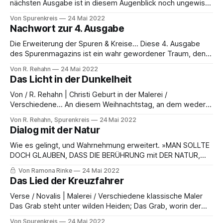
nächsten Ausgabe ist in diesem Augenblick noch ungewiss.
Aber so viel ist klar: es wird einen Neuanfang geben, nicht
Von Spurenkreis
24 Mai 2022
so sehr inhaltlich, aber vor allem ästhetisch & konzeptionell.
Nachwort zur 4. Ausgabe
Inwieweit ist noch nicht entschieden. Ein anderes, einzelnes
Magazinprojekt, ist in der Vorbereitung. Wie bereits
Die Erweiterung der Spuren & Kreise... Diese 4. Ausgabe
erwähnt,
des Spurenmagazins ist ein wahr gewordener Traum, denn
es ist, obwohl dies seltsam klingen mag, ein vielfältiges
Von R. Rehahn
24 Mai 2022
Werk unterschiedlicher Künstler und selbst wenn meine
Das Licht in der Dunkelheit
Texte, Handschrift und Beteiligung weiterhin spürbar sind,
nimmt sie ab und ich kann verstärkt als Herausgeber
Von / R. Rehahn | Christi Geburt in der Malerei /
fungieren.
Verschiedene… An diesem Weihnachtstag, an dem weder
ein traditionelles Essen, noch Geschenke und nicht einmal
Von R. Rehahn, Spurenkreis
24 Mai 2022
der Besuch in der Kirche auf mich warten, die Familie nicht
Dialog mit der Natur
unmittelbar bei mir ist, scheint es mir schwer zu fallen, auch
nur einen Gedanken an dieses
Wie es gelingt, und Wahrnehmung erweitert. »MAN SOLLTE
DOCH GLAUBEN, DASS DIE BERÜHRUNG mit DER NATUR,
DIESEM UNMITTELBAREN AUSDRUCK DER SCHÖNHEIT UND
Von Ramona Rinke
24 Mai 2022
Güte, ALLES Böse IM MENSCHLICHEN HERZEN
Das Lied der Kreuzfahrer
Verschwinden LASSEN müsse.« — LEO TOLSTOI Text und
Photographien / Ramona Rinke | Titelphotographie /
Verse / Novalis | Malerei / Verschiedene klassische Maler
Christoph (U) Der nachfolgende Beitrag ist meine Antwort
Das Grab steht unter wilden Heiden; Das Grab, worin der
auf die gegenwärtige
Heiland lag, Muß Frevel und Verspottung leiden Und wird
Von Spurenkreis
24 Mai 2022