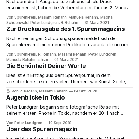
Nachdem die 1. Ausgabe kürzlich endlich als Druck
erschienen ist, haben die Vorbereitungen für das 2. Magazin
bereits begonnen und heute können wir eine erste
Von Spurenkreis, Masami Rehahn, Manuela Rehahn, Madita
Ankündigung diesbezüglich machen. Mit der 1. Ausgabe ist,
Schoenwald, Peter Lundgren, R. Rehahn
31 März 2021
wie im Schlusswort des Magazins beschrieben, ein ersten
Zur Druckausgabe des 1. Spurenmagazins
Anfang gemacht, aber hiermit nun die zweite Ausgabe
Nach einer langen Schöpfungspause meldet sich der
Wirklichkeit
Spurenkreis mit einer neuen Publikation zurück, die nun im
Spurenkreis Verlag erscheint. Das Spurenmagazin ist ein
Von Spurenkreis, R. Rehahn, Masami Rehahn, Peter Lundgren,
neues Werk mit Artikeln und Bilderreihen zur Spurensuche
Manuela Rehahn, Ishizu
01 März 2021
aus den Bereichen Menschen, Leben, Kultur, Länder &
Die Schönheit Deiner Worte
mehr… Die 1. Ausgabe beschäftigt sich mit vielfältigen
Dies ist ein Eintrag aus dem Spurenjournal, in dem
Themen: Eine Reportage
verschiedene Texte zu vielen Themen, wie Kunst, Seele,
Empfindungen & mehr veröffentlicht werden. Traurig öffne
Von R. Rehahn, Masami Rehahn
19 Okt. 2020
ich die edle Schatulle und finde Deine Zeilen an mich darin,
Augenblicke in Tokio
die über die Jahre, von Deiner Hoffnung, Träumen und Liebe
erzählen, in süßen, liebevoll, zarten
Peter Lundgren begann seine fotografische Reise mit
seinem ersten iPhone in Tokio, nachdem er 2011 nach
Japan zog. Hier, von der fantastischen Metropole
Von Peter Lundgren
10 Sep. 2018
beeindruckt, fing er an die Orte zu dokumentieren, die er
Über das Spurenmagazin
besuchte. Anfangs um Erinnerungen festzuhalten, aber bald
auch um mit der Fotografie die großartige und vielfältige
Ein wichtiger Aspekt des Spurenkreises ist die Offenheit