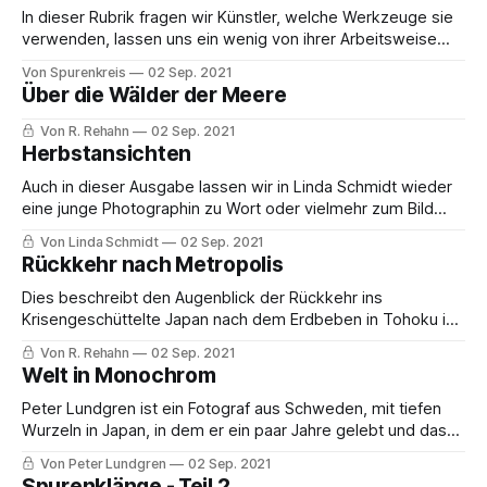
In dieser Rubrik fragen wir Künstler, welche Werkzeuge sie
verwenden, lassen uns ein wenig von ihrer Arbeitsweise
von der Gestaltung bis zur Präsentation in kurzen Texten
Von Spurenkreis
02 Sep. 2021
und Bildern erzählen. Der Ikebana Meister zeigt uns seine
Über die Wälder der Meere
Werkzeuge, Arbeitsweise und leitet uns gleichzeitig an, es
selbst einmal zu versuchen ein Ikebana zu
Von R. Rehahn
02 Sep. 2021
Herbstansichten
Auch in dieser Ausgabe lassen wir in Linda Schmidt wieder
eine junge Photographin zu Wort oder vielmehr zum Bild
kommen. Wunderschön in ihren Gesamtaufnahmen und in
Von Linda Schmidt
02 Sep. 2021
feinen Details fängt sie Stimmungen, Farben, Szenen und
Rückkehr nach Metropolis
Augenblicke der Jahreszeit für unsere Augen ein, lässt uns
die Ruhe ihrer Heimat spüren und einkehren.
Dies beschreibt den Augenblick der Rückkehr ins
Krisengeschüttelte Japan nach dem Erdbeben in Tohoku im
Jahr 2011, die schwere Situation und die zahlreichen Ängste
Von R. Rehahn
02 Sep. 2021
in der Zeit, wie der Autor sie selbst erlebt hat.
Welt in Monochrom
Peter Lundgren ist ein Fotograf aus Schweden, mit tiefen
Wurzeln in Japan, in dem er ein paar Jahre gelebt und das
er seitdem viel bereist hat. Auch in Europa ist er oft mit
Von Peter Lundgren
02 Sep. 2021
seiner Kamera unterwegs. Im 3. Teil seiner Reihe im
Spurenklänge - Teil 2