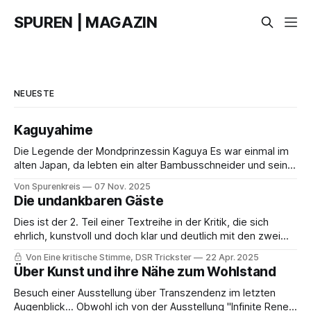
SPUREN | MAGAZIN
NEUESTE
Kaguyahime
Die Legende der Mondprinzessin Kaguya Es war einmal im
alten Japan, da lebten ein alter Bambusschneider und seine
Frau am Fuße eines Berges. Sie hatten keine Kinder, aber
Von Spurenkreis
07 Nov. 2025
eines Tages fand der alte Bambusschneider einen Bambus
Die undankbaren Gäste
mit einem mysteriösen Licht. Er schnitt ihn ab. Im Inneren
des Stammes sah er
Dies ist der 2. Teil einer Textreihe in der Kritik, die sich
ehrlich, kunstvoll und doch klar und deutlich mit den zwei
Seiten der Migration auseinanderzusetzen versucht. Der 1.
Von Eine kritische Stimme, DSR Trickster
22 Apr. 2025
Teil ist "Die irrgläubigen Gastgeber". Es war einmal eine
Über Kunst und ihre Nähe zum Wohlstand
Gruppe von Menschen, Gäste in fremden Ländern die aus
ihren
Besuch einer Ausstellung über Transzendenz im letzten
Augenblick… Obwohl ich von der Ausstellung "Infinite Renew