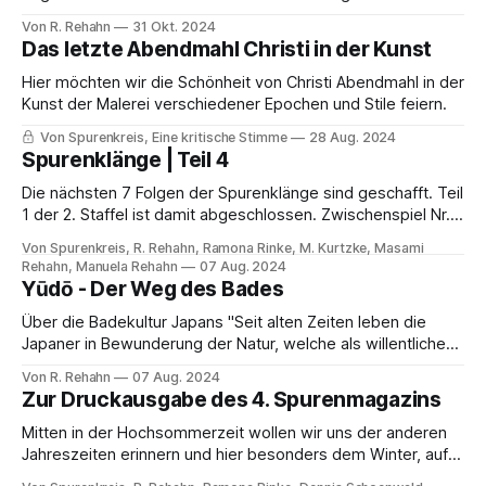
(Unendliche Erneuerung)" von Mari Mori, einer international
Von R. Rehahn
31 Okt. 2024
anerkannten Künstlerin und aus einer berühmten
Das letzte Abendmahl Christi in der Kunst
japanischen Familie, schon vor einer Weile gehört hatte, war
mir der Besuch dieser wunderbaren Vernissage über
Hier möchten wir die Schönheit von Christi Abendmahl in der
Transzendenz erst am letzten
Kunst der Malerei verschiedener Epochen und Stile feiern.
Von Spurenkreis, Eine kritische Stimme
28 Aug. 2024
Spurenklänge | Teil 4
Die nächsten 7 Folgen der Spurenklänge sind geschafft. Teil
1 der 2. Staffel ist damit abgeschlossen. Zwischenspiel Nr.
4https://anchor.fm/s/b86dac/podcast/play/50189729/https
Von Spurenkreis, R. Rehahn, Ramona Rinke, M. Kurtzke, Masami
%3A%2F%2Fd3ctxlq1ktw2nl.cloudfront.net%2Fstaging%2F20
Rehahn, Manuela Rehahn
07 Aug. 2024
22-3-8%2F934ebfab-f5cb-cb12-95a6-
Yūdō - Der Weg des Bades
9b108cd8910e.mp3Spuren | RadioSpurenkreis Darin
Über die Badekultur Japans "Seit alten Zeiten leben die
besuchten wir die Werkstatt eines Ikebana-
Japaner in Bewunderung der Natur, welche als willentliche
Unterwerfung an das eigene Schicksal dient und
Von R. Rehahn
07 Aug. 2024
unerschütterlicher Hingabe voranzuschreiten. Das ist es,
Zur Druckausgabe des 4. Spurenmagazins
was die Menschen „den Weg finden“ genannt haben. Der
Weg des Tees, des Blumenarrangements oder Kōdō
Mitten in der Hochsommerzeit wollen wir uns der anderen
Weihrauchs. Und es
Jahreszeiten erinnern und hier besonders dem Winter, auf
dass die vielfältigen Artikel der 4. Ausgabe des Spuren |