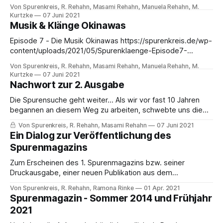
https://spurenkreis.de/wp-content/uploads/2021/05/SkR-
Von Spurenkreis, R. Rehahn, Masami Rehahn, Manuela Rehahn, M.
In_den_japanischen_Sommer_hoeren-Episode4.mp3
Kurtzke
07 Juni 2021
SpurenradioSpurenkreis
Musik & Klänge Okinawas
[https://radio.spurenkreis.net/episode4-japanische-
Episode 7 - Die Musik Okinawas https://spurenkreis.de/wp-
trommlerinnen-auf-dem-bahnhof-in-fujisawa/] Der
content/uploads/2021/05/Spurenklaenge-Episode7-
japanische Sommer ist die Zeit
Die_Musik_Okinawas.mp3 SpurenradioSpurenkreis
Von Spurenkreis, R. Rehahn, Masami Rehahn, Manuela Rehahn, M.
[https://radio.spurenkreis.net/episode7-die-musik-
Kurtzke
07 Juni 2021
okinawas/]Okinawa, welches eigentlich Ryukyu heißt, und
Nachwort zur 2. Ausgabe
heute ein Teil von Japan ist, war lange Zeit ein eigenes
Die Spurensuche geht weiter... Als wir vor fast 10 Jahren
Königreich, bis ein japanisches Fürstentum
begannen an diesem Weg zu arbeiten, schwebte uns die
Ausgabe 1 als ultimatives Ziel vor Augen. Es hat eine Weile
Von Spurenkreis, R. Rehahn, Masami Rehahn
07 Juni 2021
gedauert, aber einmal an Fahrt aufgenommen, spürt man
Ein Dialog zur Veröffentlichung des
wie die nächste Ausgabe einfacher & schwerer zugleich
Spurenmagazins
wird, aber hier ist
Zum Erscheinen des 1. Spurenmagazins bzw. seiner
Druckausgabe, einer neuen Publikation aus dem
Spurenkreis, ist ein Dialog, initiiert von Ramona Rinke,
Von Spurenkreis, R. Rehahn, Ramona Rinke
01 Apr. 2021
Geokultur- und Inspirationscoach von Leben und Wandel,
Spurenmagazin - Sommer 2014 und Frühjahr
und Spurenkreis | Verlag & Magazin Herausgeber R. Rehahn
2021
entstanden, welches wir hier veröffentlichen möchten.
Dabei wird ein weiter Bogen, von den Anfängen