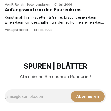
Städten ist, von denen die meisten ein bestimmtes Gesicht
Von R. Rehahn, Peter Lundgren
01 Juli 2006
zeigen, quasi ein Antlitz, das Tokioter, wie auch Gäste,
Anfangsworte in den Spurenkreis
nachdem sie ein wenig mehr über den Charakter der
Metropole gelernt haben, als typisch für einen Stadtteil
Kunst in all ihren Facet­ten & Genre, braucht einen Raum!
Einen Raum um geschaf­fen wer­den zu kön­nen, einen Raum
um zu erschei­nen und sich zu ent­fal­ten, einen Raum um mit
Von Spurenkreis
14 Feb. 1998
den Men­schen in Ver­bin­dung tre­ten zu kön­nen… Das
SPUREN | BLÄTTER
Abonnieren Sie unseren Rundbrief!
Abonnieren