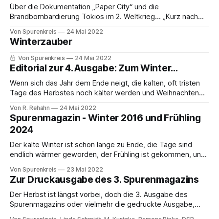
Über die Dokumentation „Paper City“ und die
Brandbombardierung Tokios im 2. Weltkrieg... „Kurz nach
Mitternacht am 10. März 1945 flogen die USA einen
Von Spurenkreis
24 Mai 2022
massiven Luftangriff auf Tokio und entfachten einen
Winterzauber
Feuersturm auf dieses dichte Gebiet aus Holz- und
Papierhäusern. Bei Sonnenaufgang waren mehr als 100.000
Von Spurenkreis
24 Mai 2022
Menschen tot und ein
Editorial zur 4. Ausgabe: Zum Winter...
Wenn sich das Jahr dem Ende neigt, die kalten, oft tristen
Tage des Herbstes noch kälter werden und Weihnachten
stetig näher rückt, ist es wieder soweit uns dem Winter
Von R. Rehahn
24 Mai 2022
zuzuwenden oder wendet er sich uns zu? Der erste Schnee
Spurenmagazin - Winter 2016 und Frühling
scheint wie eine Art Befreiungsruf zu sein, wenn die karge
2024
Landschaft
Der kalte Winter ist schon lange zu Ende, die Tage sind
endlich wärmer geworden, der Frühling ist gekommen, und
es wird Zeit für ein neues Spurenmagazin, diesmal bereits
Von Spurenkreis
23 Mai 2022
in seiner 4. Ausgabe. Darin folgen wir den verschiedensten
Zur Druckausgabe des 3. Spurenmagazins
Spuren... Natürlich auch der Ausgabe des Winters
entsprechend in Wort und Bild. Dazu
Der Herbst ist längst vorbei, doch die 3. Ausgabe des
Spurenmagazins oder vielmehr die gedruckte Ausgabe,
denn die digitale Fassung ist ja bereits vor Monaten