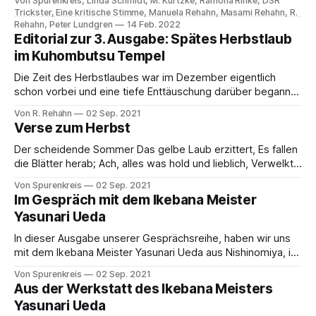
Von Spurenkreis, Linda Schmidt, M. Kurtzke, Ramona Rinke, DSR
erschienen, lässt uns noch einmal an der bunten Jahreszeit
Trickster, Eine kritische Stimme, Manuela Rehahn, Masami Rehahn, R.
teilhaben. Und das auf vielfältige Weise: Im Editorial
Rehahn, Peter Lundgren
14 Feb. 2022
schildert Autor R. Rehahn einen herbstlichen Augenblick im
Editorial zur 3. Ausgabe: Spätes Herbstlaub
im Kuhombutsu Tempel
Die Zeit des Herbstlaubes war im Dezember eigentlich
schon vorbei und eine tiefe Enttäuschung darüber begann
mich zu erfüllen. Wider Erwarten hatte ich jedoch das Glück
Von R. Rehahn
02 Sep. 2021
noch etwas davon auf einem Spaziergang Mitte Dezember
Verse zum Herbst
im buddhistischen „Jōshin-ji (Kuhombutsu)“ Tempel in Tokio
zu erleben, der zu jeder Jahreszeit ein Ort
Der scheidende Sommer Das gelbe Laub erzittert, Es fallen
die Blätter herab; Ach, alles was hold und lieblich, Verwelkt
und sinkt ins Grab. Die Gipfel des Waldes umflimmert Ein
Von Spurenkreis
02 Sep. 2021
schmerzlicher Sonnenschein; Das mögen die letzten Küsse
Im Gespräch mit dem Ikebana Meister
des scheidenden Sommers sein. Mir ist, als müßt ich
Yasunari Ueda
weinen Aus tiefstem Herzensgrund; Dies
In dieser Ausgabe unserer Gesprächsreihe, haben wir uns
mit dem Ikebana Meister Yasunari Ueda aus Nishinomiya, in
der Präfektur Hyogo, in der Nähe von Osaka, unterhalten.
Von Spurenkreis
02 Sep. 2021
Dabei wird ein weiter Bogen auf dem Lebensweg des
Aus der Werkstatt des Ikebana Meisters
Meisters gespannt, von seinen Anfängen als Beobachter auf
Yasunari Ueda
dem Weg der Kunst des Ikebana, bis