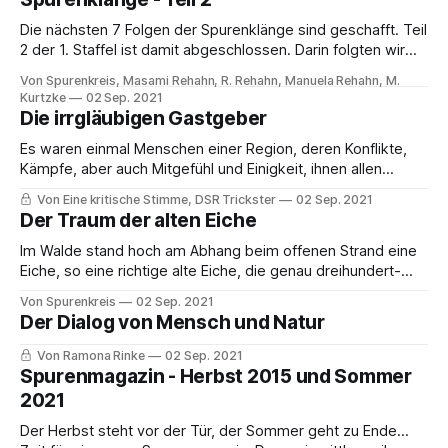
Spurenmagazin zeigen wir Fotografien in Schwarz-Weiß
zwischen
Die nächsten 7 Folgen der Spurenklänge sind geschafft. Teil
2 der 1. Staffel ist damit abgeschlossen. Darin folgten wir
dem Klang des Wassers, einer Klavierimprovisation,
Von Spurenkreis, Masami Rehahn, R. Rehahn, Manuela Rehahn, M.
japanischen Klängen und Gesängen in einer mehrteiligen
Kurtzke
02 Sep. 2021
Reihe aus Buddhistischen Gebeten, dem Kabuki Theater
Die irrgläubigen Gastgeber
und dem Noh Theater Japans, dem Garten im Sommer und
Es waren einmal Menschen einer Region, deren Konflikte,
einem
Kämpfe, aber auch Mitgefühl und Einigkeit, ihnen allen
Frieden, Stabilität, Hoffnung, Wohlstand und vor allem,
Von Eine kritische Stimme, DSR Trickster
02 Sep. 2021
Wege nach vorn gebracht hatten. Ja, sogar Empathie und
Der Traum der alten Eiche
scheinbar genug für all jene, die vor Krieg, Armut und
Unfreiheit in ihre Länder kamen.
Im Walde stand hoch am Abhang beim offenen Strand eine
Eiche, so eine richtige alte Eiche, die genau dreihundert-
fünfundsechzig Jahre alt war. Aber diese lange Zeit
Von Spurenkreis
02 Sep. 2021
bedeutete für den Baum nicht mehr als ebenso viele Tage
Der Dialog von Mensch und Natur
für uns Menschen; wir sind am Tage wach, schlafen in der
Nacht und
Von Ramona Rinke
02 Sep. 2021
Spurenmagazin - Herbst 2015 und Sommer
2021
Der Herbst steht vor der Tür, der Sommer geht zu Ende...