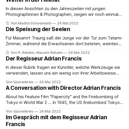
nicht. Ich bin der Wind über dem See, Kristallglitzer auf dem
Winterschnee. Ich bin am Tag das
In diesen Ansichten zu den Jahreszeiten mit jungen
Photographinnen & Photographen, zeigen wir noch einmal
Madita Schoenwalds detailreichen, wie wunderschönen
Von Madita Schoenwald
24 Mai 2022
Blick in ihre winterliche Heimat. Dabei führt sie uns an der
Die Speisung der Seelen
Elbe entlang und in die stillen Wälder und Natur ihrer
Umgebung, zeigt uns sanft ihre kostbaren Augenblicke,
Für Masami† Traurig saß der Junge vor der Tür zum Tatami-
festgehalten auf
Zimmer, während die Erwachsenen dort beteten, weinten
und in Gesprächen der Verblichenen erinnerten. Immer
Von R. Rehahn, Masami Rehahn
24 Mai 2022
wieder erhob einer sein Sake-Glas in Richtung Hausaltar,
Der Regisseur Adrian Francis
jenem großen, schrankartigen Möbelstück, das einen
Hauptteil des Raumes einnahm. Dort standen Gedenktafeln
In dieser Rubrik fragen wir Künstler, welche Werkzeuge sie
für die Seelen
verwenden, lassen uns ein wenig von ihrer Arbeitsweise
von der Gestaltung bis zur Präsentation erzählen und
Von Spurenkreis
24 Mai 2022
inspirieren. In dieser Ausgabe unseres "Künstler und
A Conversation with Director Adrian Francis
Werkstatt-Bereichs" erklärt der Regisseur von "Paper City",
einige seiner Arbeitsabläufe für den Film.
About his Feature Film "Papercity" and the Firebombing of
Tokyo in World War 2 ... In 1945, the US firebombed Tokyo,
destroying a quarter of the city and killing 100,000 people.
Von Spurenkreis
24 Mai 2022
Now, in a society rapidly forgetting, three elderly survivors
Im Gespräch mit dem Regisseur Adrian
fight to leave behind a public record of
Francis