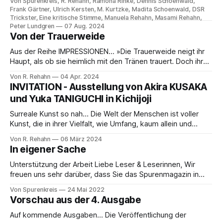
Von Spurenkreis, R. Rehahn, Ramona Rinke, Dennis Schoenwald,
Magazins ein wenig Inspiration ins Leben bringen. "Vom
Frank Gärtner, Ulrich Kersten, M. Kurtzke, Madita Schoenwald, DSR
Winter" erzählt Herausgeber R. Rehahn in persönlichen
Trickster, Eine kritische Stimme, Manuela Rehahn, Masami Rehahn,
Worten im Editorial. Ramona Rinke lässt uns
Peter Lundgren
07 Aug. 2024
Von der Trauerweide
Aus der Reihe IMPRESSIONEN… »Die Trauerweide neigt ihr
Haupt, als ob sie heimlich mit den Tränen trauert. Doch ihre
Äste strecken sich aus in eine Welt, die keine Tränen
Von R. Rehahn
04 Apr. 2024
kennt.« – Friedrich von Schiller Im Gegensatz zu den eher
INVITATION - Ausstellung von Akira KUSAKA
flüchtigen Blüten dieser Jahreszeit, die zwar immer wieder
und Yuka TANIGUCHI in Kichijoji
erscheinen und uns Jahr
Surreale Kunst so nah... Die Welt der Menschen ist voller
Kunst, die in ihrer Vielfalt, wie Umfang, kaum allein und
selbst zu entdecken und / oder zu erfassen ist. Umso mehr
Von R. Rehahn
06 März 2024
sind Vermittler notwendig, die auf die unterschiedlichen
In eigener Sache
Künstler und ihre Werke aufmerksam machen und diese
vorstellen. Und dabei spielt es
Unterstützung der Arbeit Liebe Leser & Leserinnen, Wir
freuen uns sehr darüber, dass Sie das Spurenmagazin in
ihren Händen halten & hoffen, Ihnen damit eine Freude zu
Von Spurenkreis
24 Mai 2022
machen. Unsere Arbeit am Magazin ist u. a. der Versuch
Vorschau aus der 4. Ausgabe
etwas einzusammeln das nicht verloren gehen soll... Noch
sind wir ganz am Anfang
Auf kommende Ausgaben... Die Veröffentlichung der