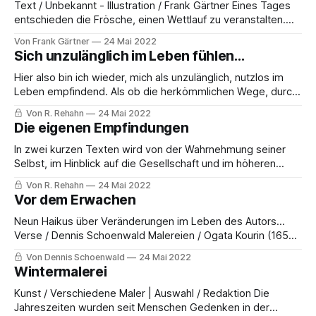
wie traditionellen
Text / Unbekannt - Illustration / Frank Gärtner Eines Tages
entschieden die Frösche, einen Wettlauf zu veranstalten.
Um es besonders schwierig zu machen, legten sie als Ziel
Von Frank Gärtner
24 Mai 2022
fest, auf den höchsten Punkt eines großen Turms zu
Sich unzulänglich im Leben fühlen...
gelangen. Am Tag des Wettlaufs versammelten sich viele
andere Frösche, um zuzusehen. Dann endlich – der Wettlauf
Hier also bin ich wieder, mich als unzulänglich, nutzlos im
begann.
Leben empfindend. Als ob die herkömmlichen Wege, durch
die man im Leben gehen muss, nicht für mich gelten, als ob
Von R. Rehahn
24 Mai 2022
mein Sein für dieses Dasein einfach nicht genug ist. Wie
Die eigenen Empfindungen
vermag ich selbstbewusst in irgend einer Sache sein, wenn
diese
In zwei kurzen Texten wird von der Wahrnehmung seiner
Selbst, im Hinblick auf die Gesellschaft und im höheren
Sinne erzählt. Vielleicht schreibe ich dies, da ich mich
Von R. Rehahn
24 Mai 2022
endlich besser fühle und um meine letzten Einträge, die
Vor dem Erwachen
düster und verzweifelt waren, auszubalancieren, aber wie
ich in der Anfangsnachricht zu meinen Texten
Neun Haikus über Veränderungen im Leben des Autors...
Verse / Dennis Schoenwald Malereien / Ogata Kourin (1658-
1716 / Rinpa Schule in Kyoto) Der Wald im Stillen Weiße
Von Dennis Schoenwald
24 Mai 2022
Glocken im Braun der Blätter Vom Tode zum Leben. Das
Wintermalerei
Auge schweifend Die Tiere verborgen im braunen Dickicht
Wartend auf das Leben. Ein Baum, verbranntes
Kunst / Verschiedene Maler | Auswahl / Redaktion Die
Jahreszeiten wurden seit Menschen Gedenken in der