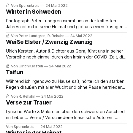
Malerei in verschiedenen Stilen und durch unterschiedliche
Von Spurenkreis
24 Mai 2022
Künstler auf der ganzen Welt verarbeitet. Sie geben
Winter in Schweden
Einblicke in längst vergangene Zeiten, fremde Welten im
Winter. Im Magazin...
Photograph Peter Lundgren nimmt uns in der kältesten
Jahreszeit mit in seine Heimat und gibt uns einen frostigen
Einblick in den Winter im hohen Norden Schwedens, wo das
Von Peter Lundgren, R. Rehahn
24 Mai 2022
Klima besonders rau und schroff ist. »Der Morgen dämmert
Weiße Elster / Zwanzig Zwanzig
schon Und dort in der Ferne, Wo längst Abschied Hat
genommen der Herbst,
Ulrich Kersten, Autor & Dichter aus Gera, führt uns in seiner
Versreihe noch einmal durch den Irrsinn der COVID-Zeit, die
er pointiert und sarkastisch Revue passieren lässt. Weiße
Von Ulrich Kersten
24 Mai 2022
Elster / Schwarzer Schwan als ich am letzten Märztag in
Taifun
diesem Frühling der Infektion am Fluss entlang ging, am
Fluss den ich
Während ich irgendwo zu Hause saß, hörte ich den starken
Regen draußen mit aller Wucht und ohne Pause hernieder
peitschen. Zuerst klang es so, als würde jemand weinen,
Von R. Rehahn
24 Mai 2022
vielleicht ein Geist, weil die Menschen hier oft an Geister
Verse zur Trauer
denken, aber wusste ich, dass es das Heulen des Windes
war… Ein
Lyrische Worte & Malereien über den schwersten Abschied
im Leben... Verse / Verschiedene klassische Autoren |
Malereien / Caspar David Friedrich Weine Nicht Weinet nicht
Von Spurenkreis
24 Mai 2022
an meinem Grab um mich; Ich bin nicht dort, ich schlafe
Winter in der Heimat