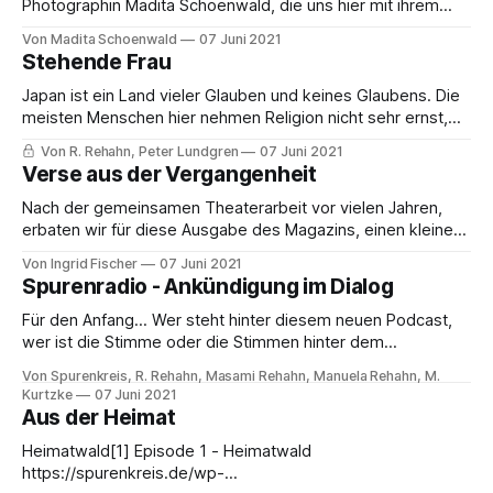
kristallisiert sich ein
Photographin Madita Schoenwald, die uns hier mit ihrem
zauberhaften Blick für wunderschöne Ansichten, einen
Von Madita Schoenwald
07 Juni 2021
kleinen Ausschnitt in das Fenster ihres Sommer gibt. -------
Stehende Frau
----------------------------------------------------------
--------------- Bildergalerie im Heft...
Japan ist ein Land vieler Glauben und keines Glaubens. Die
meisten Menschen hier nehmen Religion nicht sehr ernst,
aber viele tun es doch. Neben den Buddhisten, mit seinen
Von R. Rehahn, Peter Lundgren
07 Juni 2021
vielen Inkarnationen, Gruppen und Richtungen, gibt es den
Verse aus der Vergangenheit
Schintoismus, die uralte japanische Tradition, in der alle
Wesen und Dinge Götter sein können,
Nach der gemeinsamen Theaterarbeit vor vielen Jahren,
erbaten wir für diese Ausgabe des Magazins, einen kleinen
Beitrag von der langjährigen Mentorin des Herausgebers,
Von Ingrid Fischer
07 Juni 2021
der Regisseurin & ehemaligen Leiterin des Geraer
Spurenradio - Ankündigung im Dialog
Puppentheaters, Ingrid Fischer. Diese Verse überließ sie uns
und Ihnen als Leser & Leserinnen. Und so schließen sich
Für den Anfang… Wer steht hinter diesem neuen Podcast,
manche Kreise,
wer ist die Stimme oder die Stimmen hinter dem
Spurenkreis | Radio? Nun, natürlich sind wir viele Stimmen...
Von Spurenkreis, R. Rehahn, Masami Rehahn, Manuela Rehahn, M.
Wir, das sind verschiedene Künstler aller Bereiche und viele
Kurtzke
07 Juni 2021
Beteiligte, welche die Arbeit erst möglich machen. Wie
Aus der Heimat
immer steht der gesamte Spurenarbeitskreis auch hinter
Heimatwald[1] Episode 1 - Heimatwald
https://spurenkreis.de/wp-