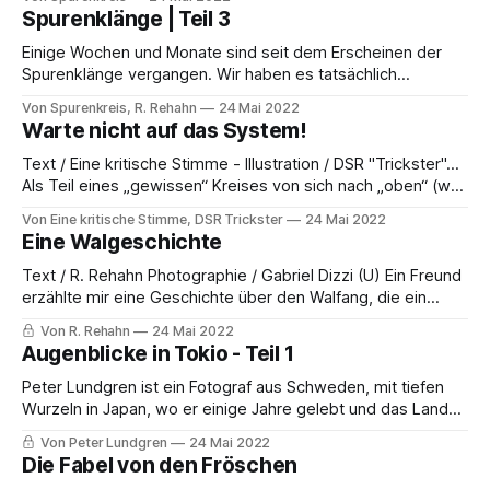
entheiligt jeden Tag. Es klagt heraus mit dumpfer Stimme:
Spurenklänge | Teil 3
Wer rettet mich vor dieser Stimme! Wo bleiben seine
Heldenjünger? Verschwunden ist die Christenheit! Wer ist
Einige Wochen und Monate sind seit dem Erscheinen der
Spurenklänge vergangen. Wir haben es tatsächlich
geschafft diesen lange geplanten Podcast in eine 1. Staffel
Von Spurenkreis, R. Rehahn
24 Mai 2022
fließen zu lassen und hören hier nicht auf, denn eine 2.
Warte nicht auf das System!
Staffel ist bereits in Arbeit. Auch hier wieder ist der
Augenblick gekommen innezuhalten, auf den
Text / Eine kritische Stimme - Illustration / DSR "Trickster"...
Als Teil eines „gewissen“ Kreises von sich nach „oben“ (wo
auch immer das ist) oder an einen „bestimmten Ort“
Von Eine kritische Stimme, DSR Trickster
24 Mai 2022
kämpfenden, um das Leben ringenden Menschen und
Eine Walgeschichte
kreativen Künstlern, die sich nach Ausdruck und
Anerkennung ihrer Werke sehnen und dafür arbeiten, finden
Text / R. Rehahn Photographie / Gabriel Dizzi (U) Ein Freund
erzählte mir eine Geschichte über den Walfang, die ein
völlig anderes Licht auf die Sache warf… Er berichtete, dass
Von R. Rehahn
24 Mai 2022
er aus einem kleinen Dorf an der Küste stammt, wo das
Augenblicke in Tokio - Teil 1
Walfleisch eine Delikatesse ist und nur bei speziellen
Umständen seinen Weg
Peter Lundgren ist ein Fotograf aus Schweden, mit tiefen
Wurzeln in Japan, wo er einige Jahre gelebt und das Land
seitdem viel bereist hat. Im 4. Teil seiner Reihe im Spuren |
Von Peter Lundgren
24 Mai 2022
Magazin zeigen "Augenblicke in Tokio", einem 1. Teil eines
Die Fabel von den Fröschen
Ausstellungsprojektes mit Fotografien aus der modernen,