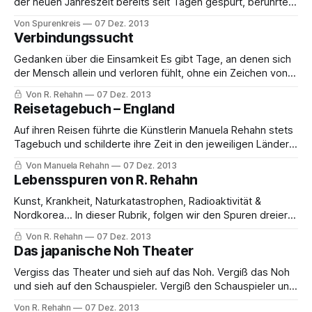
der neuen Jahreszeit bereits seit Tagen gespürt, berührte
ein süßer Duft früher Blüten meine Sinne. Und ein Gedanke
Von Spurenkreis
07 Dez. 2013
berührte meinen Geist und entfachte eine sinnliche Freude:
Verbindungssucht
Der Frühling ist endlich da! Mich an eine Erfahrung aus der
Jugendzeit erinnernd, als ich
Gedanken über die Einsamkeit Es gibt Tage, an denen sich
der Mensch allein und verloren fühlt, ohne ein Zeichen von
anderen, so als würde die eigene Existenz niemanden
Von R. Rehahn
07 Dez. 2013
interessieren. Und weil dies so schmerzhaft und
Reisetagebuch – England
beunruhigend ist, wird auf der bereits bestehenden Mauer,
eine noch höhere errichtet, um sich selbst
Auf ihren Reisen führte die Künstlerin Manuela Rehahn stets
Tagebuch und schilderte ihre Zeit in den jeweiligen Ländern,
aus ihrer sehr persönlichen Sicht. Dies ist ein erster
Von Manuela Rehahn
07 Dez. 2013
Ausschnitt aus ihrem Reisetagebuch-England, welches für
Lebensspuren von R. Rehahn
eine Publikation im Spurenkreis Verlag geplant ist. Aus dem
Reisetagebuch – England von Manuela Rehahn, ein Auszug…
Kunst, Krankheit, Naturkatastrophen, Radioaktivität &
Nordkorea… In dieser Rubrik, folgen wir den Spuren dreier
Seiten im Augenblick des Lebens eines Menschen. Die
Von R. Rehahn
07 Dez. 2013
Reihe beginnt mit dem Autor R. Rehahn, der über sein
Das japanische Noh Theater
Leben berichtet. Als ich kürzlich über das augenblickliche
Dasein sinnierte, dachte ich, daß neben der persönlichen,
Vergiss das Theater und sieh auf das Noh. Vergiß das Noh
privaten Seite
und sieh auf den Schauspieler. Vergiß den Schauspieler und
sieh auf das Herz. Vergiß das Herz, und Du wirst Noh
Von R. Rehahn
07 Dez. 2013